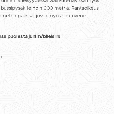
uruntien läheisyydessä. Saavutettavissa myös
älle bussipysäkille noin 600 metriä. Rantaoikeus
lometrin päässä, jossa myös soutuvene
nsa puolesta juhliin/bileisiin!
la