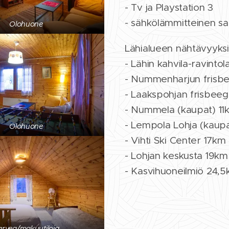
- Tv ja Playstation 3
- sähkölämmitteinen s
Olohuone
Lähialueen nähtävyyksi
- Lähin kahvila-ravinto
- Nummenharjun frisb
- Laakspohjan frisbeeg
- Nummela (kaupat) 11
- Lempola Lohja (kaupa
Olohuone
- Vihti Ski Center 17km
- Lohjan keskusta 19km
- Kasvihuoneilmiö 24,
arvea/makuutiloja