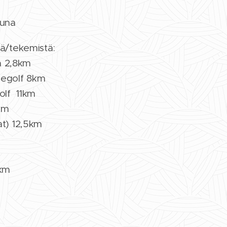
auna
ä/tekemistä:
la 2,8km
eegolf 8km
olf 11km
km
t) 12,5km
5km