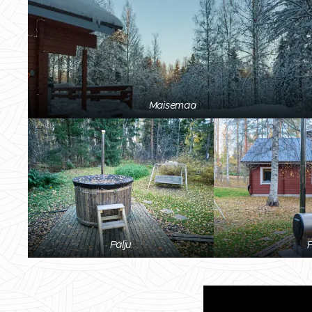
Maisemaa
Palju
P