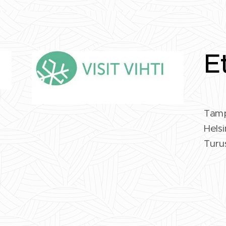
E
Tamp
Helsi
Turus