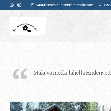
varaukset@stenmaninlomamokit.com
+358
Mukava mökki lähellä Hiidenvettä