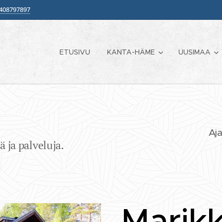
408797897
ETUSIVU
KANTA-HÄME
UUSIMAA
Aja
 ja palveluja.
Marik