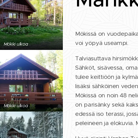
Mökissä on vuodepaikat 
voi yöpyä useampi.
Mökki ulkoa
Talviasuttava hirsimökk
Sähköt, sisävessa, oma
tulee keittiöön ja kyl
lisäksi sähköinen vede
Mökissä on noin 48 neliö
on parisänky sekä kaksi
Mökki ulkoa
edessä iso terassi, joss
peleineen ja elokuvia. 