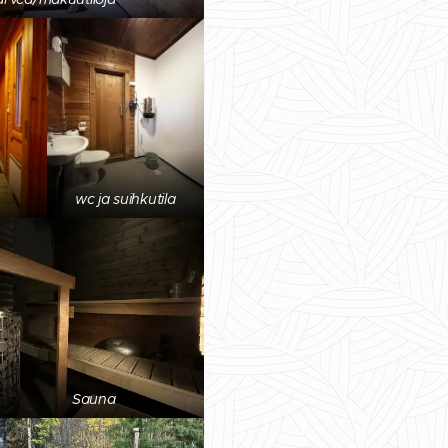
n
wc ja suihkutila
Sauna