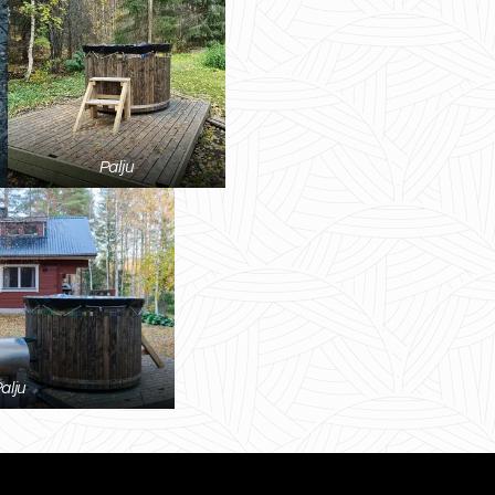
Palju
alju