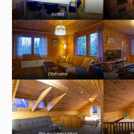
Keittiö
Olohuone
Parvea/makuutiloja
P