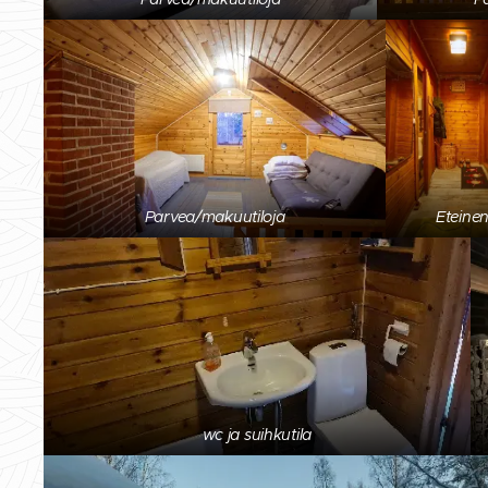
Parvea/makuutiloja
Eteine
wc ja suihkutila