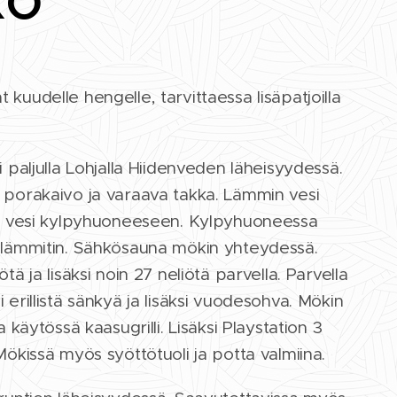
kuudelle hengelle, tarvittaessa lisäpatjoilla
i paljulla Lohjalla Hiidenveden läheisyydessä.
 porakaivo ja varaava takka. Lämmin vesi
mä vesi kylpyhuoneeseen. Kylpyhuoneessa
nlämmitin. Sähkösauna mökin yhteydessä.
tä ja lisäksi noin 27 neliötä parvella. Parvella
 erillistä sänkyä ja lisäksi vuodesohva. Mökin
a käytössä kaasugrilli. Lisäksi Playstation 3
Mökissä myös syöttötuoli ja potta valmiina.