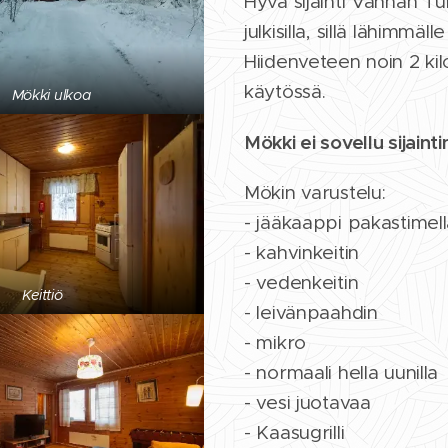
Hyvä sijainti Vanhan T
julkisilla, sillä lähimm
Hiidenveteen noin 2 ki
käytössä.
Mökki ulkoa
Mökki ei sovellu sijainti
Mökin varustelu:
- jääkaappi pakastimel
- kahvinkeitin
- vedenkeitin
Keittiö
- leivänpaahdin
- mikro
- normaali hella uunilla
- vesi juotavaa
- Kaasugrilli